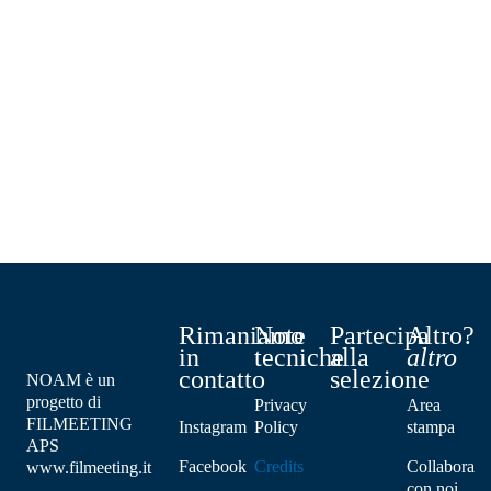
Rimaniamo
Note
Partecipa
Altro?
in
tecniche
alla
altro
contatto
selezione
NOAM è un
progetto di
Privacy
Area
FILMEETING
Instagram
Policy
stampa
APS
Facebook
Credits
Collabora
www.filmeeting.it
con noi