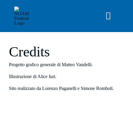
Salta
al
contenuto
Toggle
Navigat
NOAM OFF 2026
Credits
News
Progetto grafico generale di
Matteo Vandelli
.
Illustrazione di
Alice Iuri
.
Archivio
Sito realizzato da
Lorenzo Paganelli
e
Simone Romboli
.
Chi siamo
IT