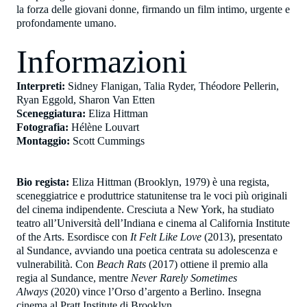
la forza delle giovani donne, firmando un film intimo, urgente e
profondamente umano.
Informazioni
Interpreti:
Sidney Flanigan, Talia Ryder, Théodore Pellerin,
Ryan Eggold, Sharon Van Etten
Sceneggiatura:
Eliza Hittman
Fotografia:
Hélène Louvart
Montaggio:
Scott Cummings
Bio regista:
Eliza Hittman (Brooklyn, 1979) è una regista,
sceneggiatrice e produttrice statunitense tra le voci più originali
del cinema indipendente. Cresciuta a New York, ha studiato
teatro all’Università dell’Indiana e cinema al California Institute
of the Arts. Esordisce con
It Felt Like Love
(2013), presentato
al Sundance, avviando una poetica centrata su adolescenza e
vulnerabilità. Con
Beach Rats
(2017) ottiene il premio alla
regia al Sundance, mentre
Never Rarely Sometimes
Always
(2020) vince l’Orso d’argento a Berlino. Insegna
cinema al Pratt Institute di Brooklyn.