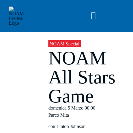
Salta
al
contenuto
Toggle
Navigation
NOAM OFF 2026
NOAM Special
NOAM
News
All Stars
Archivio
Game
Chi siamo
domenica 5 Marzo
00:00
Parco Mita
IT
con Linton Johnson