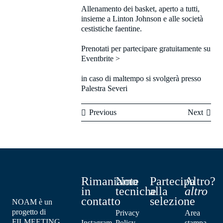
Allenamento dei basket, aperto a tutti,
insieme a Linton Johnson e alle società
cestistiche faentine.
Prenotati per partecipare gratuitamente su
Eventbrite >
in caso di maltempo si svolgerà presso
Palestra Severi
Previous
Next
Rimaniamo
Note
Partecipa
Altro?
in
tecniche
alla
altro
contatto
selezione
NOAM è un
progetto di
Privacy
Area
FILMEETING
Instagram
Policy
stampa