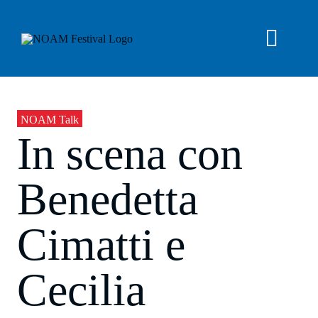
Salta
al
contenuto
Toggl
Navig
NOAM OFF 2026
NOAM Talk
In scena con
News
Benedetta
Archivio
Cimatti e
Chi siamo
Cecilia
IT