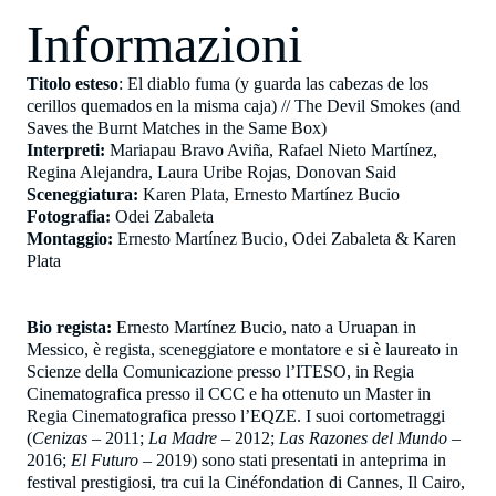
Informazioni
Titolo esteso
: El diablo fuma (y guarda las cabezas de los
cerillos quemados en la misma caja) // The Devil Smokes (and
Saves the Burnt Matches in the Same Box)
Interpreti:
Mariapau Bravo Aviña, Rafael Nieto Martínez,
Regina Alejandra, Laura Uribe Rojas, Donovan Said
Sceneggiatura:
Karen Plata, Ernesto Martínez Bucio
Fotografia:
Odei Zabaleta
Montaggio:
Ernesto Martínez Bucio, Odei Zabaleta & Karen
Plata
Bio regista:
Ernesto Martínez Bucio
,
nato a Uruapan in
Messico, è regista, sceneggiatore e montatore e si è laureato in
Scienze della Comunicazione presso l’ITESO, in Regia
Cinematografica presso il CCC e ha ottenuto un Master in
Regia Cinematografica presso l’EQZE. I suoi cortometraggi
(
Cenizas
– 2011;
La Madre
– 2012;
Las Razones del Mundo
–
2016;
El Futuro
– 2019) sono stati presentati in anteprima in
festival prestigiosi, tra cui la Cinéfondation di Cannes, Il Cairo,