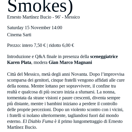
Smokes)
Ernesto Martínez Bucio
- 96' -
Messico
Saturday 15 November
14:00
Cinema Sarti
Prezzo: intero 7,50 € | ridotto 6,00 €
Introduzione e Q&A finale in presenza della
sceneggiatrice
Karen Plata
, modera
Gian Marco Magnani
Città del Messico, metà degli anni Novanta. Dopo l’improvvisa
scomparsa dei genitori, cinque fratelli vengono affidati alle cure
della nonna. Mentre lottano per sopravvivere, il confine tra
realtà e qualcosa di più oscuro inizia a sfumarsi. La nonna,
tormentata da strane visioni e paure crescenti, diventa sempre
più distante, mentre i bambini iniziano a perdere il controllo
delle proprie percezioni. Dopo un violento scontro con i vicini,
i fratelli si isolano ulteriormente, tagliandosi fuori dal mondo
esterno.
El Diablo Fuma
è il primo lungometraggio di Ernesto
Martínez Bucio.