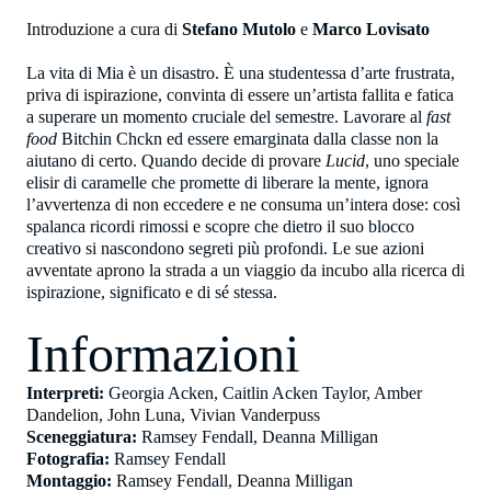
Introduzione a cura di
Stefano Mutolo
e
Marco Lovisato
La vita di Mia è un disastro. È una studentessa d’arte frustrata,
priva di ispirazione, convinta di essere un’artista fallita e fatica
a superare un momento cruciale del semestre. Lavorare al
fast
food
Bitchin Chckn ed essere emarginata dalla classe non la
aiutano di certo. Quando decide di provare
Lucid
, uno speciale
elisir di caramelle che promette di liberare la mente, ignora
l’avvertenza di non eccedere e ne consuma un’intera dose: così
spalanca ricordi rimossi e scopre che dietro il suo blocco
creativo si nascondono segreti più profondi. Le sue azioni
avventate aprono la strada a un viaggio da incubo alla ricerca di
ispirazione, significato e di sé stessa.
Informazioni
Interpreti:
Georgia Acken, Caitlin Acken Taylor, Amber
Dandelion, John Luna, Vivian Vanderpuss
Sceneggiatura:
Ramsey Fendall, Deanna Milligan
Fotografia:
Ramsey Fendall
Montaggio:
Ramsey Fendall, Deanna Milligan