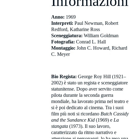
Informazioni
Anno:
1969
Interpreti:
Paul Newman, Robert
Redford, Katharine Ross
Sceneggiatura:
William Goldman
Fotografia:
Conrad L. Hall
Montaggio:
John C. Howard, Richard
C. Meyer
Bio Regista:
George Roy Hill (1921–
2002) è stato un regista e sceneggiatore
statunitense. Dopo aver servito come
pilota durante la seconda guerra
mondiale, ha lavorato prima nel teatro e
si è poi dedicato al cinema. Tra i suoi
film più noti si ricordano
Butch Cassidy
and the Sundance Kid
(1969) e
La
stangata
(1973). Il suo lavoro,
caratterizzato da ritmo narrativo e
attenzione ai personaggi, lo ha reso una